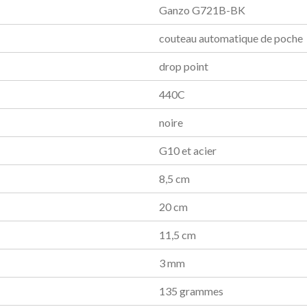
Ganzo G721B-BK
couteau automatique de poche
drop point
440C
noire
G10 et acier
8,5 cm
20 cm
11,5 cm
3 mm
135 grammes