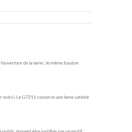
l’ouverture de la lame ; le même bouton
er noirci. Le G7211 conserve une lame satinée
 public doivent être justifiés par un motif