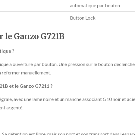
automatique par bouton
Button Lock
r le Ganzo G721B
tique ?
ue à ouverture par bouton. Une pression sur le bouton déclenche 
la refermer manuellement.
721B et le Ganzo G7211 ?
grale, avec une lame noire et un manche associant G10 noir et aci
ent argenté.
Sa détention est libre, mais son port et son transport dans l’espace