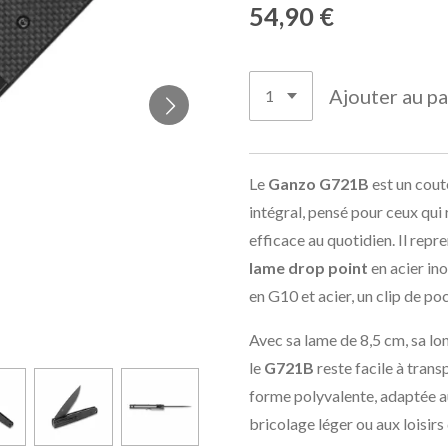
54,90 €
Ajouter au pa
Le
Ganzo G721B
est un cout
intégral, pensé pour ceux qui
efficace au quotidien. Il re
lame drop point
en acier in
en G10 et acier, un clip de 
Avec sa lame de 8,5 cm, sa lo
le
G721B
reste facile à tran
forme polyvalente, adaptée a
bricolage léger ou aux loisirs 