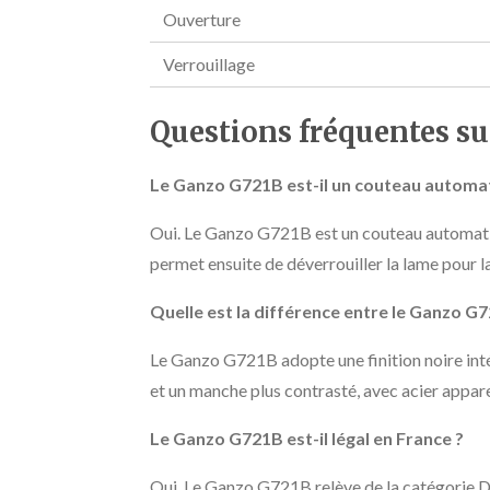
Ouverture
Verrouillage
Questions fréquentes su
Le Ganzo G721B est-il un couteau automa
Oui. Le Ganzo G721B est un couteau automatiq
permet ensuite de déverrouiller la lame pour 
Quelle est la différence entre le Ganzo G
Le Ganzo G721B adopte une finition noire inté
et un manche plus contrasté, avec acier appar
Le Ganzo G721B est-il légal en France ?
Oui. Le Ganzo G721B relève de la catégorie D. 