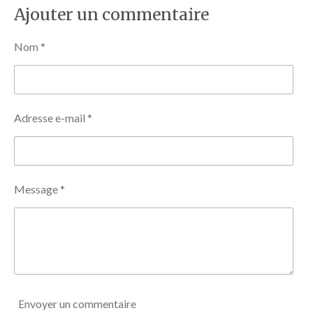
t
t
t
t
Ajouter un commentaire
a
a
a
a
g
g
g
g
e
e
e
e
Nom *
r
r
r
r
Adresse e-mail *
Message *
Envoyer un commentaire