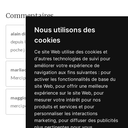
Commentaires
Nous utilisons des
alain dionet
il y a 7 mois
cookies
depuis l âge de 8 ans j ai toujours eu un couteau dans la
poche j en ai 67 etc est toujours pareil
Ce site Web utilise des cookies et
d'autres technologies de suivi pour
améliorer votre expérience de
marliac
il y a 7 mois
navigation aux fins suivantes :
pour
Merci pour ces infos !...
activer les fonctionnalités de base du
site Web
,
pour offrir une meilleure
expérience sur le site Web
,
pour
maggiotti aimé
il y a 7 mois
mesurer votre intérêt pour nos
merci pour ces informations
produits et services et pour
personnaliser les interactions
marketing
,
pour diffuser des publicités
plus pertinentes pour vous
.