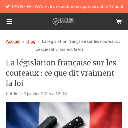
PAUSE ESTIVALE : les expéditions reprendront le 17 août
Passer
au
contenu
principal
Accueil
»
Blog
»
La législation française sur les couteaux :
ce que dit vraiment la loi
La législation française sur les
couteaux : ce que dit vraiment
la loi
Publié le 3 janvier 2026 à 18:03