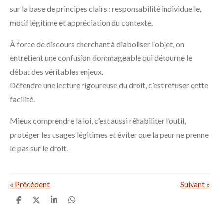
sur la base de principes clairs : responsabilité individuelle,
motif légitime et appréciation du contexte.
À force de discours cherchant à diaboliser l’objet, on
entretient une confusion dommageable qui détourne le
débat des véritables enjeux.
Défendre une lecture rigoureuse du droit, c’est refuser cette
facilité.
Mieux comprendre la loi, c’est aussi réhabiliter l’outil,
protéger les usages légitimes et éviter que la peur ne prenne
le pas sur le droit.
«
Précédent
Suivant
»
P
P
P
P
a
a
a
a
r
r
r
r