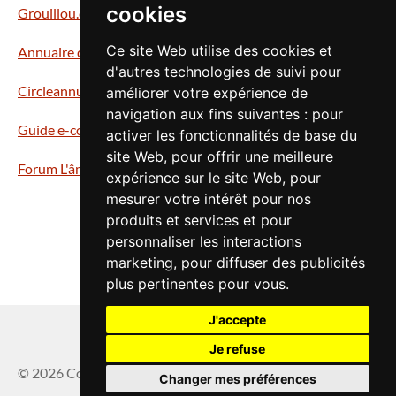
cookies
Grouillou.com - finances personnelles
Ce site Web utilise des cookies et
Annuaire des boutiques en ligne
d'autres technologies de suivi pour
Circleannuaire
améliorer votre expérience de
navigation aux fins suivantes :
pour
Guide e-commerce & boutiques en ligne
activer les fonctionnalités de base du
site Web
,
pour offrir une meilleure
Forum L'âme des couteaux
expérience sur le site Web
,
pour
mesurer votre intérêt pour nos
produits et services et pour
personnaliser les interactions
marketing
,
pour diffuser des publicités
plus pertinentes pour vous
.
J'accepte
Je refuse
Exercer mon droit de rétractation
© 2026 Couteaux automatiques
Changer mes préférences