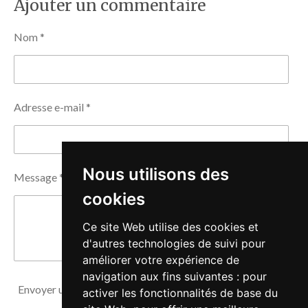
Ajouter un commentaire
a
a
a
a
g
g
g
g
e
e
e
e
Nom *
r
r
r
r
Adresse e-mail *
Nous utilisons des
Message *
cookies
Ce site Web utilise des cookies et
d'autres technologies de suivi pour
améliorer votre expérience de
navigation aux fins suivantes :
pour
Envoyer un commentaire
activer les fonctionnalités de base du