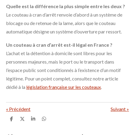
Quelle est la différence la plus simple entre les deux ?
Le couteau à cran d’arrêt renvoie d’abord à un système de
blocage ou de retenue de la lame, alors que le couteau
automatique désigne un système d’ouverture par ressort.
Un couteau à cran d’arrêt est-il légal en France ?
L’achat et la détention à domicile sont libres pour les
personnes majeures, mais le port ou le transport dans
l’espace public sont conditionnés à l’existence d’un motif
légitime. Pour un point complet, consultez notre article
dédié à la
législation française sur les couteaux
.
«
Précédent
Suivant
»
P
P
P
P
a
a
a
a
r
r
r
r
t
t
t
t