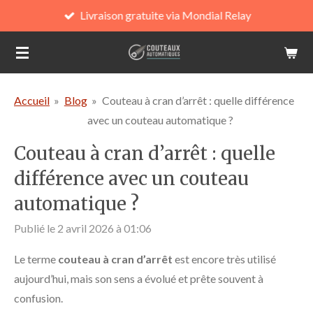
Livraison gratuite via Mondial Relay
Passer
au
contenu
principal
Accueil
»
Blog
»
Couteau à cran d’arrêt : quelle différence
avec un couteau automatique ?
Couteau à cran d’arrêt : quelle
différence avec un couteau
automatique ?
Publié le 2 avril 2026 à 01:06
Le terme
couteau à cran d’arrêt
est encore très utilisé
aujourd’hui, mais son sens a évolué et prête souvent à
confusion.