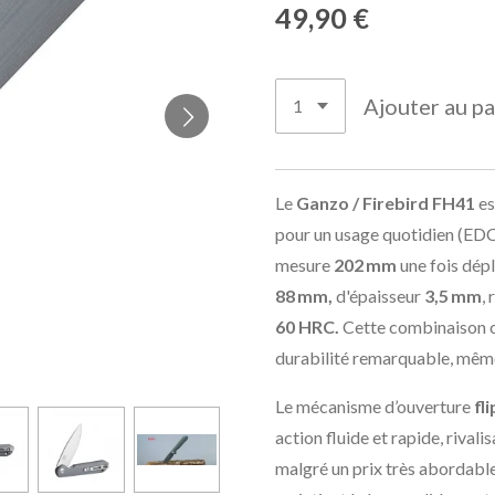
49,90 €
Ajouter au pa
Le
Ganzo / Firebird FH41
es
pour un usage quotidien (EDC
mesure
202 mm
une fois dép
88 mm,
d'épaisseur
3,5 mm
,
60 HRC.
Cette combinaison c
durabilité remarquable, mêm
Le mécanisme d’ouverture
fl
action fluide et rapide, riva
malgré un prix très abordabl