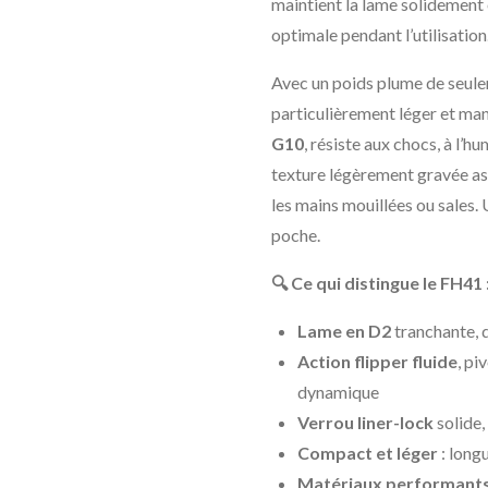
maintient la lame solidement 
optimale pendant l’utilisation
Avec un poids plume de seul
particulièrement léger et man
G10
, résiste aux chocs, à l’
texture légèrement gravée as
les mains mouillées ou sales.
poche.
🔍
Ce qui distingue le FH41 
Lame en D2
tranchante, d
Action flipper fluide
, pi
dynamique
Verrou liner-lock
solide,
Compact et léger
: long
Matériaux performant