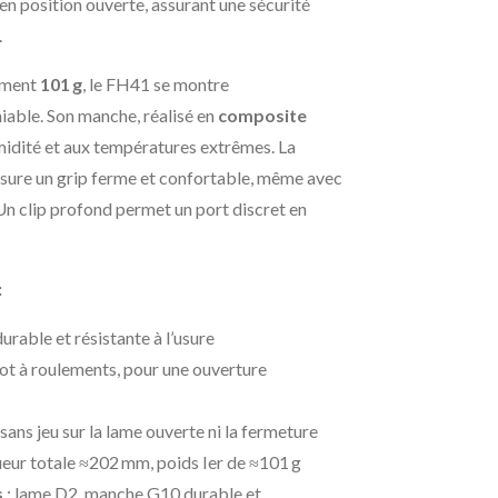
en position ouverte, assurant une sécurité
.
ement
101 g
, le FH41 se montre
iable. Son manche, réalisé en
composite
humidité et aux températures extrêmes. La
sure un grip ferme et confortable, même avec
 Un clip profond permet un port discret en
:
urable et résistante à l’usure
vot à roulements, pour une ouverture
 sans jeu sur la lame ouverte ni la fermeture
ueur totale ≈202 mm, poids Ier de ≈101 g
s
: lame D2, manche G10 durable et