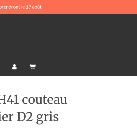
prendront le 17 août
FH41 couteau
ier D2 gris