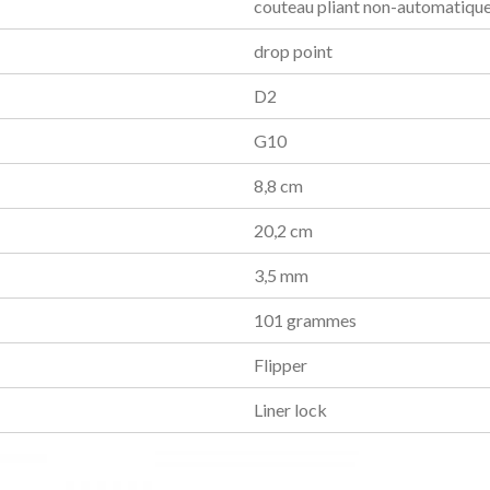
couteau pliant non-automatiqu
drop point
D2
G10
8,8 cm
20,2 cm
3,5 mm
101 grammes
Flipper
Liner lock