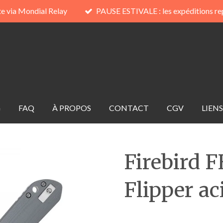
te via Mondial Relay
PAUSE ESTIVALE : les expéditions re
G
FAQ
À PROPOS
CONTACT
CGV
LIENS
Firebird 
Flipper ac