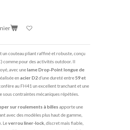
nier
t un couteau pliant raffiné et robuste, conçu
) comme pour des activités outdoor. Il
loyé, avec une
lame Drop‑Point longue de
 réalisée en
acier D2
d’une dureté entre
59 et
onfère au FH41 un excellent tranchant et une
e sous contraintes mécaniques répétées.
ipper sur roulements à billes
apporte une
lisant avec des modèles plus haut de gamme,
e. Le
verrou liner-lock
, discret mais fiable,